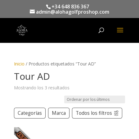
+34 648 836 367
admin@alohagolfproshop.com
Búsqueda
de
productos
Inicio
/ Productos etiquetados “Tour AD”
Tour AD
Mostrando los 3 resultados
Categorías
Marca
Todos los filtros