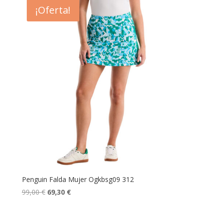
era:
es:
¡Oferta!
85,00 €.
59,50 €.
Penguin Falda Mujer Ogkbsg09 312
El
El
99,00
€
69,30
€
precio
precio
original
actual