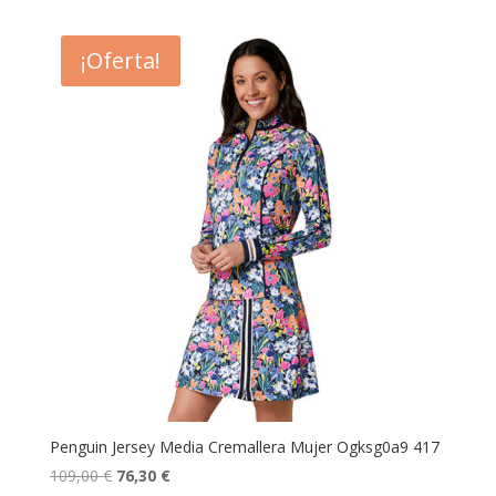
original
actual
era:
es:
¡Oferta!
89,00 €.
62,30 €.
Penguin Jersey Media Cremallera Mujer Ogksg0a9 417
El
El
109,00
€
76,30
€