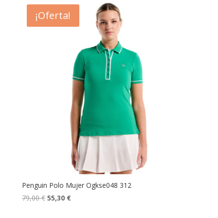
era:
es:
¡Oferta!
99,00 €.
69,30 €.
Penguin Polo Mujer Ogkse048 312
El
El
79,00
€
55,30
€
precio
precio