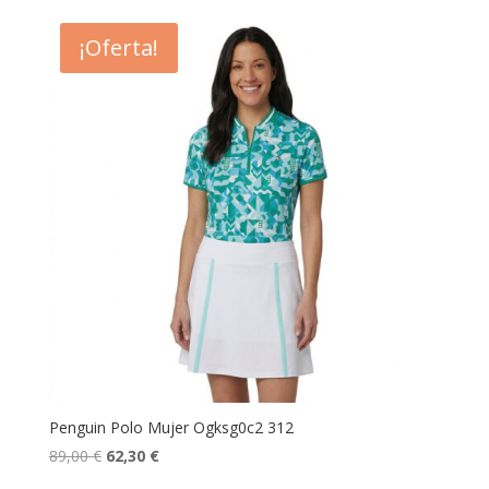
original
actual
era:
es:
¡Oferta!
79,00 €.
55,30 €.
Penguin Polo Mujer Ogksg0c2 312
El
El
89,00
€
62,30
€
precio
precio