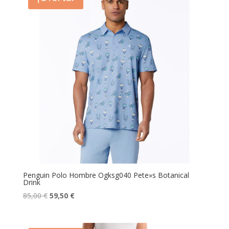
Penguin Polo Hombre Ogksg040 Pete»s Botanical
Drink
El
El
85,00
€
59,50
€
precio
precio
original
actual