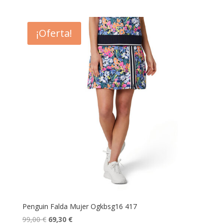
precio
precio
original
actual
era:
es:
¡Oferta!
109,00 €.
76,30 €.
Penguin Falda Mujer Ogkbsg16 417
El
El
99,00
€
69,30
€