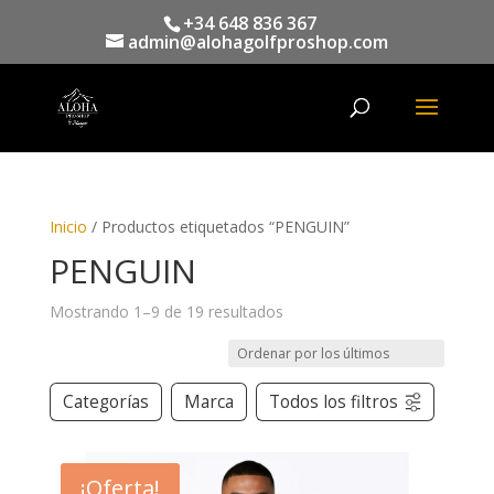
+34 648 836 367
admin@alohagolfproshop.com
Búsqueda
de
productos
Inicio
/ Productos etiquetados “PENGUIN”
PENGUIN
Mostrando 1–9 de 19 resultados
Categorías
Marca
Todos los filtros
¡Oferta!