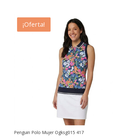
precio
precio
original
actual
era:
es:
¡Oferta!
99,00 €.
69,30 €.
Penguin Polo Mujer Ogksg015 417