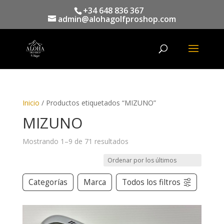
+34 648 836 367
admin@alohagolfproshop.com
Búsqueda
de
productos
Inicio
/ Productos etiquetados “MIZUNO”
MIZUNO
Mostrando 1–9 de 71 resultados
Categorías
Marca
Todos los filtros