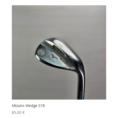
original
actual
era:
es:
360,00 €.
325,00 €.
Mizuno Wedge S18
85,00
€