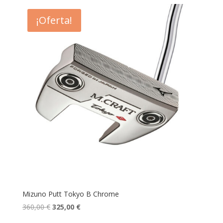
¡Oferta!
Mizuno Putt Tokyo B Chrome
El
El
360,00
€
325,00
€
precio
precio