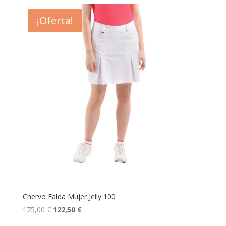
original
actual
era:
es:
¡Oferta!
175,00 €.
122,50 €.
Chervo Falda Mujer Jelly 100
El
El
175,00
€
122,50
€
precio
precio