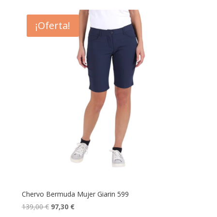
original
actual
era:
es:
¡Oferta!
175,00 €.
122,50 €.
Chervo Bermuda Mujer Giarin 599
El
El
139,00
€
97,30
€