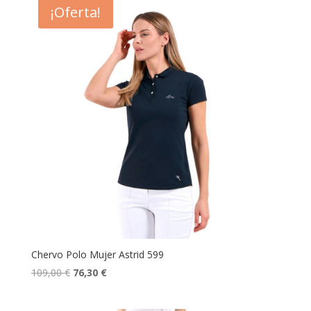
era:
es:
¡Oferta!
109,00 €.
76,30 €.
Chervo Polo Mujer Astrid 599
El
El
109,00
€
76,30
€
precio
precio
original
actual