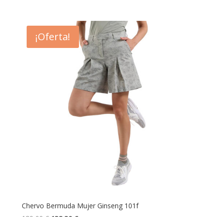
precio
precio
original
actual
era:
es:
¡Oferta!
139,00 €.
97,30 €.
Chervo Bermuda Mujer Ginseng 101f