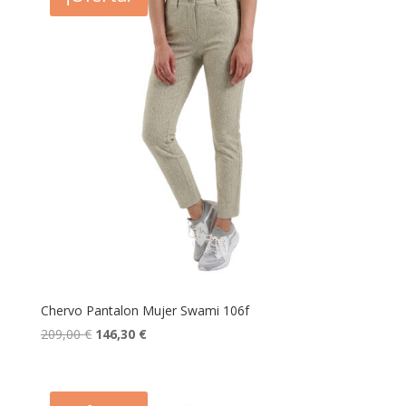
Chervo Pantalon Mujer Swami 106f
El
El
209,00
€
146,30
€
precio
precio
original
actual
era:
es: