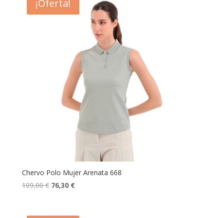
¡Oferta!
209,00 €.
146,30 €.
Chervo Polo Mujer Arenata 668
El
El
109,00
€
76,30
€
precio
precio
original
actual