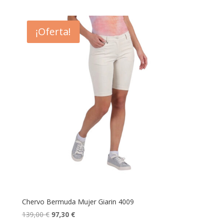
precio
precio
original
actual
era:
es:
¡Oferta!
139,00 €.
97,30 €.
Chervo Bermuda Mujer Giarin 4009
El
El
139,00
€
97,30
€