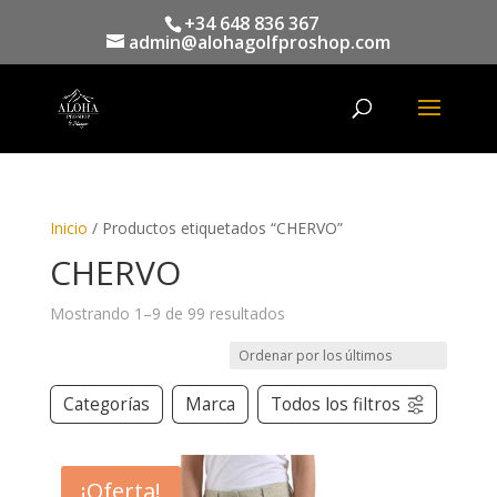
+34 648 836 367
admin@alohagolfproshop.com
Búsqueda
de
productos
Inicio
/ Productos etiquetados “CHERVO”
CHERVO
Mostrando 1–9 de 99 resultados
Categorías
Marca
Todos los filtros
¡Oferta!