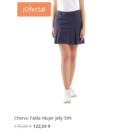
era:
es:
¡Oferta!
109,00 €.
76,30 €.
Chervo Falda Mujer Jelly 599
El
El
175,00
€
122,50
€
precio
precio