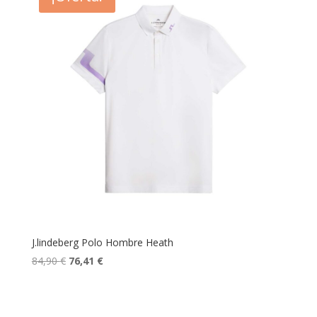
J.lindeberg Polo Hombre Heath
El
El
84,90
€
76,41
€
precio
precio
original
actual
era:
es: