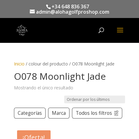
+34 648 836 367
admin@alohagolfproshop.com
Búsqueda
de
productos
Inicio
/ colour del producto / O078 Moonlight Jade
O078 Moonlight Jade
Mostrando el único resultado
Categorías
Marca
Todos los filtros
¡Oferta!