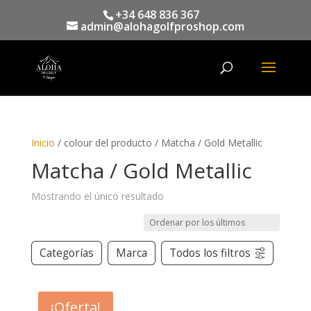
+34 648 836 367
admin@alohagolfproshop.com
Búsqueda
de
productos
Inicio
/ colour del producto / Matcha / Gold Metallic
Matcha / Gold Metallic
Mostrando el único resultado
Categorías
Marca
Todos los filtros
¡Oferta!