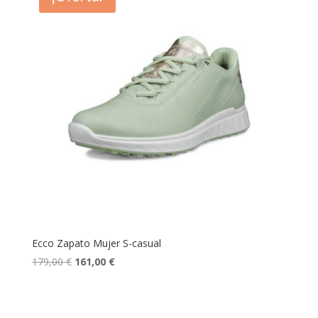
Ecco Zapato Mujer S-casual
El
El
179,00
€
161,00
€
precio
precio
original
actual
era:
es: