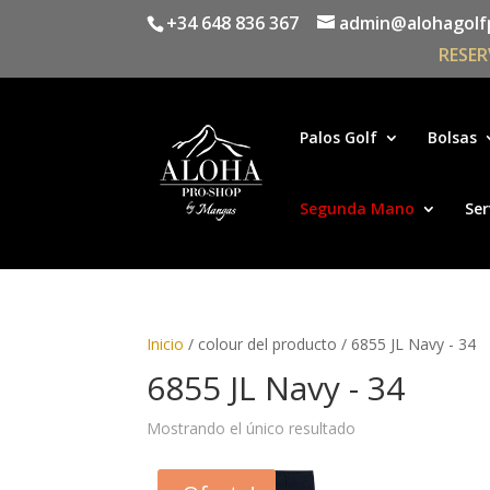
+34 648 836 367
admin@alohagolf
RESER
Palos Golf
Bolsas
Segunda Mano
Ser
Inicio
/ colour del producto / 6855 JL Navy - 34
6855 JL Navy - 34
Mostrando el único resultado