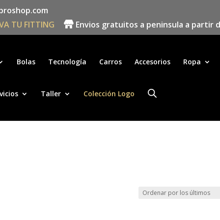
proshop.com
VA TU FITTING
Envios gratuitos a peninsula a partir 
Búsqueda
de
productos
Bolas
Tecnología
Carros
Accesorios
Ropa
vicios
Taller
Colección Logo