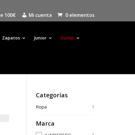
de 100€
Mi cuenta
0 elementos
Zapatos
Junior
Outlet
Categorías
1
Ropa
Marca
1
JLINDEBERG