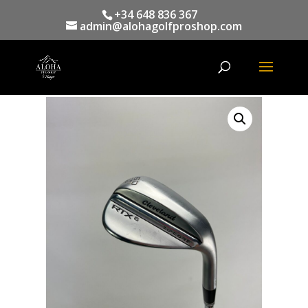
+34 648 836 367
admin@alohagolfproshop.com
Búsqueda
de
productos