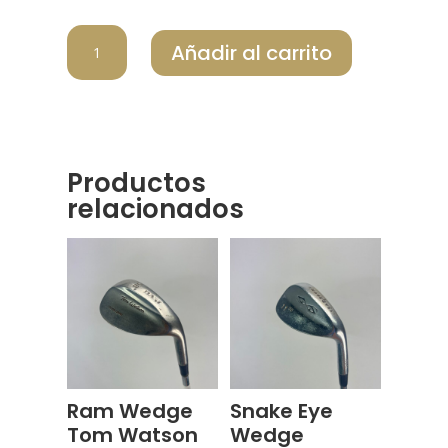
CLEVELAND
Añadir al carrito
WEDGE
RTX6
ZIP
CORE
cantidad
Productos
relacionados
Ram Wedge
Snake Eye
Tom Watson
Wedge