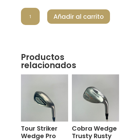
CLEVELAND
Añadir al carrito
SAND
WEDGE
SMART
SOLE
cantidad
Productos
relacionados
Tour Striker
Cobra Wedge
Wedge Pro
Trusty Rusty