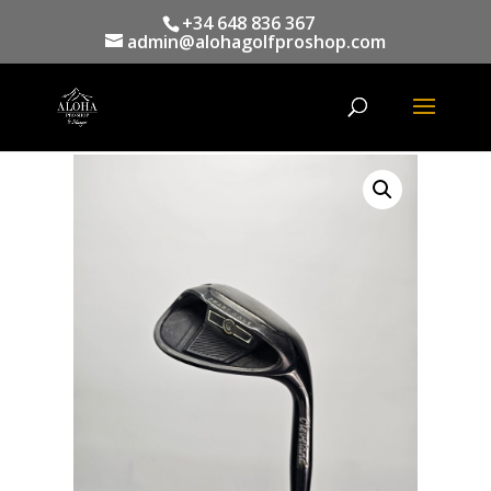
+34 648 836 367
admin@alohagolfproshop.com
Búsqueda
de
productos