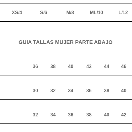
XS/4
S/6
M/8
ML/10
L/12
GUIA TALLAS MUJER PARTE ABAJO
36
38
40
42
44
46
30
32
34
36
38
40
32
34
36
38
40
42