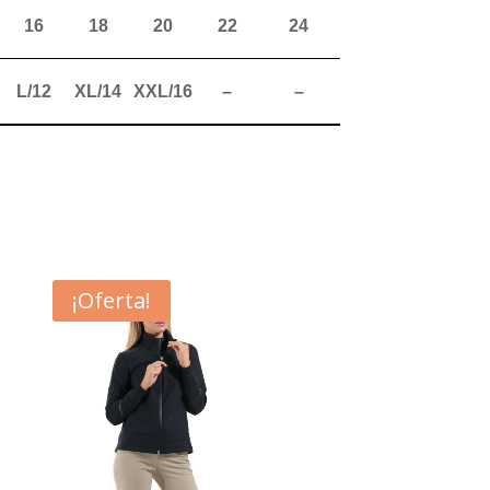
16
18
20
22
24
L/12
XL/14
XXL/16
–
–
¡Oferta!