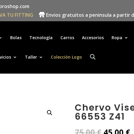
proshop.com
VA TU FITTING
Envios gratuitos a peninsula a partir 
Búsqueda
de
productos
Bolas
Tecnología
Carros
Accesorios
Ropa
vicios
Taller
Colección Logo
Chervo Vise
66553 Z41
El
E
75,00
€
45,00
€