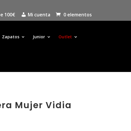
de 100€
Mi cuenta
0 elementos
Zapatos
Junior
Outlet
ra Mujer Vidia
l