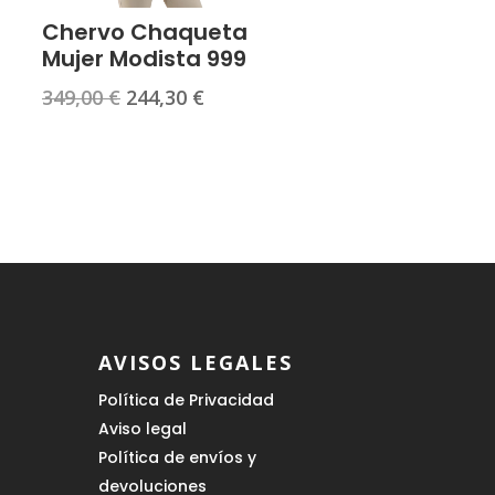
Chervo Chaqueta
Mujer Modista 999
El
El
349,00
€
244,30
€
precio
precio
original
actual
era:
es:
€.
349,00 €.
244,30 €.
AVISOS LEGALES
Política de Privacidad
Aviso legal
Política de envíos y
devoluciones