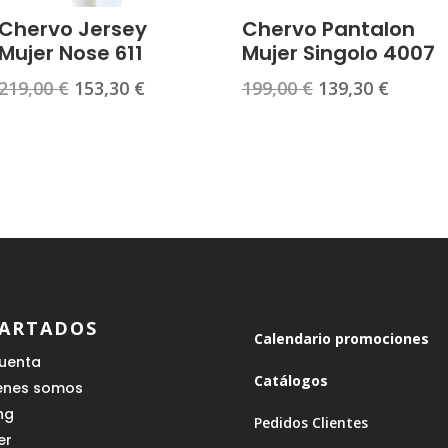
Chervo Jersey
Chervo Pantalon
Mujer Nose 611
Mujer Singolo 4007
El
El
El
El
219,00
€
153,30
€
199,00
€
139,30
€
precio
precio
precio
precio
original
actual
original
actual
era:
es:
era:
es:
219,00 €.
153,30 €.
199,00 €.
139,30 
ARTADOS
Calendario promociones
cuenta
Catálogos
enes somos
ing
Pedidos Clientes
er