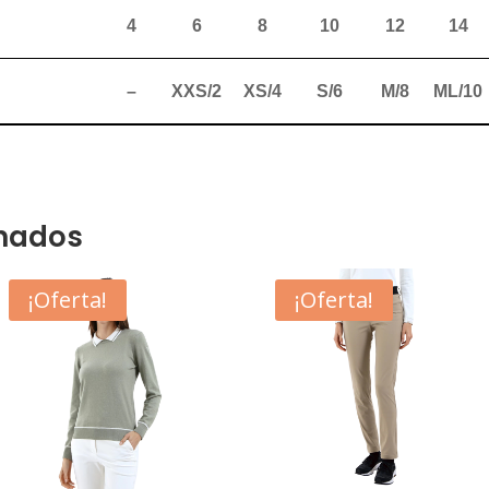
4
6
8
10
12
14
–
XXS/2
XS/4
S/6
M/8
ML/10
onados
¡Oferta!
¡Oferta!