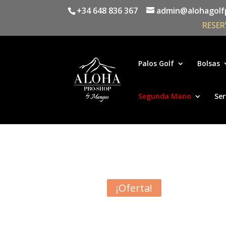
+34 648 836 367
admin@alohagolf
RESER
Palos Golf
Bolsas
Segunda Mano
Ser
¡Oferta!