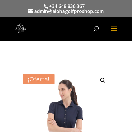
+34 648 836 367
admin@alohagolfproshop.com
Búsqueda
de
productos
¡Oferta!