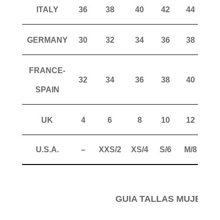
ITALY
36
38
40
42
44
4
GERMANY
30
32
34
36
38
4
FRANCE-
32
34
36
38
40
4
SPAIN
UK
4
6
8
10
12
1
U.S.A.
–
XXS/2
XS/4
S/6
M/8
ML
GUIA TALLAS MUJER P