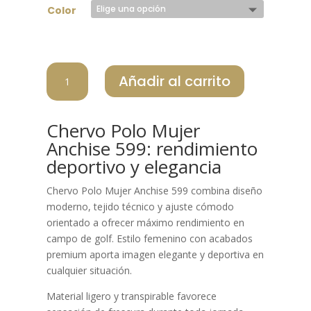
Color
CHERVO
Añadir al carrito
POLO
MUJER
ANCHISE
Chervo Polo Mujer
599
Anchise 599: rendimiento
cantidad
deportivo y elegancia
Chervo Polo Mujer Anchise 599 combina diseño
moderno, tejido técnico y ajuste cómodo
orientado a ofrecer máximo rendimiento en
campo de golf. Estilo femenino con acabados
premium aporta imagen elegante y deportiva en
cualquier situación.
Material ligero y transpirable favorece