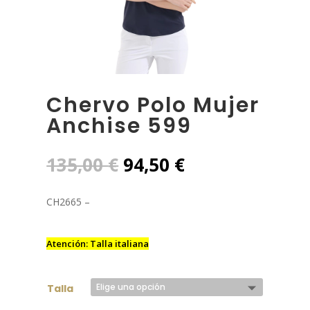
Chervo Polo Mujer
Anchise 599
El
El
135,00
€
94,50
€
precio
precio
original
actual
CH2665 –
era:
es:
135,00 €.
94,50 €.
Atención: Talla italiana
Talla