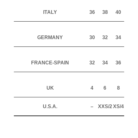
ITALY
36
38
40
42
GERMANY
30
32
34
36
FRANCE-SPAIN
32
34
36
38
UK
4
6
8
10
U.S.A.
–
XXS/2
XS/4
S/6