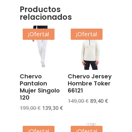
Productos
relacionados
¡Oferta!
¡Oferta!
Chervo
Chervo Jersey
Pantalon
Hombre Toker
Mujer Singolo
66121
120
El
El
149,00
€
89,40
€
El
El
199,00
€
139,30
€
precio
precio
precio
precio
original
actual
original
actual
era:
es:
era:
es:
¡Oferta!
¡Oferta!
149,00 €.
89,40 €.