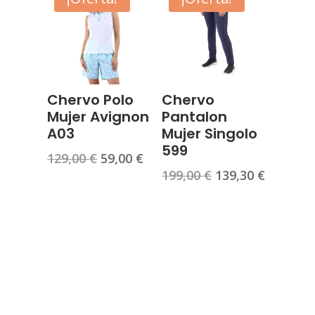
199,00 €.
139,30 €.
Chervo Polo
Chervo
Mujer Avignon
Pantalon
A03
Mujer Singolo
599
El
El
129,00
€
59,00
€
El
El
199,00
€
139,30
€
precio
precio
precio
precio
original
actual
original
actual
era:
es:
era:
es:
129,00 €.
59,00 €.
199,00 €.
139,30 €