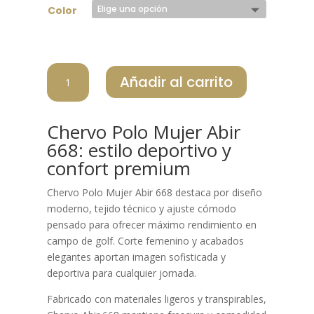
Color
CHERVO
Añadir al carrito
POLO
MUJER
ABIR
Chervo Polo Mujer Abir
668
668: estilo deportivo y
cantidad
confort premium
Chervo Polo Mujer Abir 668 destaca por diseño
moderno, tejido técnico y ajuste cómodo
pensado para ofrecer máximo rendimiento en
campo de golf. Corte femenino y acabados
elegantes aportan imagen sofisticada y
deportiva para cualquier jornada.
Fabricado con materiales ligeros y transpirables,