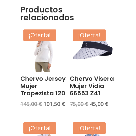
Productos
relacionados
¡Oferta!
¡Oferta!
Chervo Jersey
Chervo Visera
Mujer
Mujer Vidia
Trapezista 120
66553 Z41
El
El
El
El
145,00
€
101,50
€
75,00
€
45,00
€
precio
precio
precio
precio
original
actual
original
actual
era:
es:
era:
es:
¡Oferta!
¡Oferta!
145,00 €.
101,50 €.
75,00 €.
45,00 €.