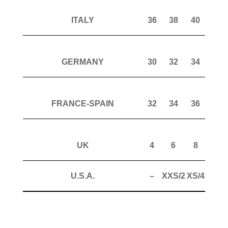
ITALY
36
38
40
42
GERMANY
30
32
34
36
FRANCE-SPAIN
32
34
36
38
UK
4
6
8
10
U.S.A.
–
XXS/2
XS/4
S/6