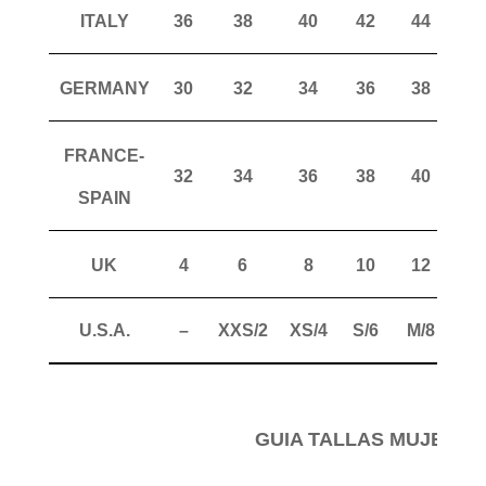
ITALY
36
38
40
42
44
4
GERMANY
30
32
34
36
38
4
FRANCE-
32
34
36
38
40
4
SPAIN
UK
4
6
8
10
12
1
U.S.A.
–
XXS/2
XS/4
S/6
M/8
ML
GUIA TALLAS MUJER P