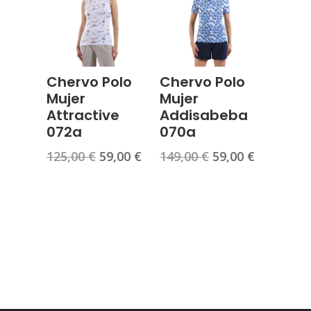
Chervo Polo
Chervo Polo
Mujer
Mujer
Attractive
Addisabeba
072a
070a
El
El
El
El
125,00
€
59,00
€
149,00
€
59,00
€
precio
precio
precio
precio
original
actual
original
actual
era:
es:
era:
es:
125,00 €.
59,00 €.
149,00 €.
59,00 €.