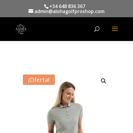
+34 648 836 367
admin@alohagolfproshop.com
Búsqueda
de
productos
¡Oferta!