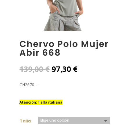
Chervo Polo Mujer
Abir 668
El
El
139,00
€
97,30
€
precio
precio
original
actual
CH2670 –
era:
es:
139,00 €.
97,30 €.
Atención: Talla italiana
Talla