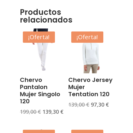
Productos
relacionados
¡Oferta!
¡Oferta!
Chervo
Chervo Jersey
Pantalon
Mujer
Mujer Singolo
Tentation 120
120
El
El
139,00
€
97,30
€
El
El
199,00
€
139,30
€
precio
precio
precio
precio
original
actual
original
actual
era:
es: