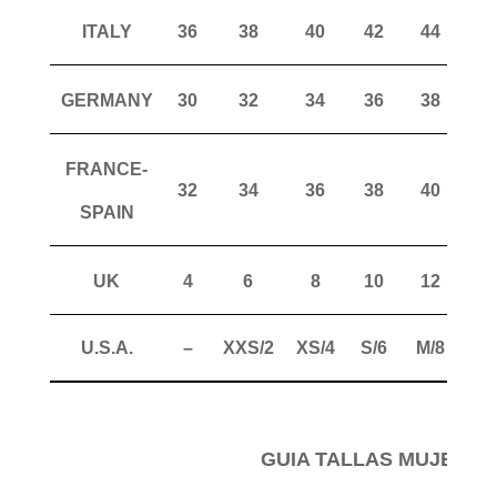
ITALY
36
38
40
42
44
4
GERMANY
30
32
34
36
38
4
FRANCE-
32
34
36
38
40
4
SPAIN
UK
4
6
8
10
12
1
U.S.A.
–
XXS/2
XS/4
S/6
M/8
ML
GUIA TALLAS MUJER P