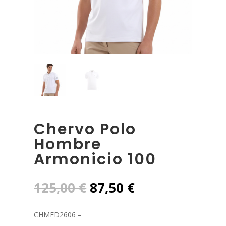
Chervo Polo
Hombre
Armonicio 100
El
El
125,00
€
87,50
€
precio
precio
original
actual
CHMED2606 –
era:
es: