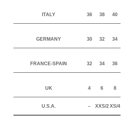
ITALY
36
38
40
42
GERMANY
30
32
34
36
FRANCE-SPAIN
32
34
36
38
UK
4
6
8
10
U.S.A.
–
XXS/2
XS/4
S/6