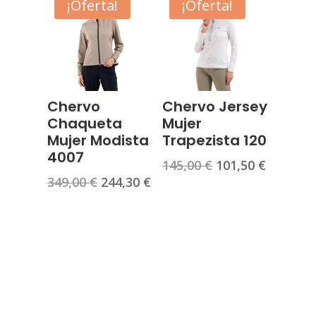
era:
es:
¡Oferta!
¡Oferta!
139,00 €.
97,30 €.
199,00 €.
139,30 €.
Chervo
Chervo Jersey
Chaqueta
Mujer
Mujer Modista
Trapezista 120
4007
El
El
145,00
€
101,50
€
El
El
349,00
€
244,30
€
precio
precio
precio
precio
original
actual
original
actual
era:
es:
era:
es:
145,00 €.
101,50 €
349,00 €.
244,30 €.