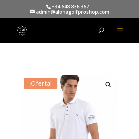
+34 648 836 367
admin@alohagolfproshop.com
Búsqueda
de
productos
¡Oferta!