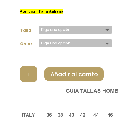
125,00 €.
87,50 €.
Atención: Talla italiana
Talla
Color
CHERVO
Añadir al carrito
POLO
HOMBRE
ARMONICIO
GUIA TALLAS HOMBRE P
100
cantidad
ITALY
36
38
40
42
44
46
48