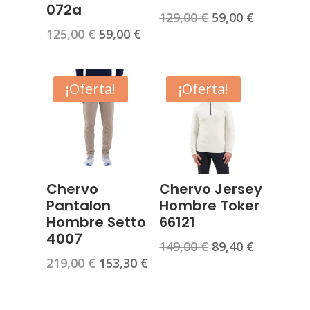
072a
El
El
129,00
€
59,00
€
El
El
125,00
€
59,00
€
precio
precio
precio
precio
original
actual
original
actual
era:
es:
era:
es:
¡Oferta!
¡Oferta!
129,00 €.
59,00 €.
125,00 €.
59,00 €.
Chervo
Chervo Jersey
Pantalon
Hombre Toker
Hombre Setto
66121
4007
El
El
149,00
€
89,40
€
El
El
219,00
€
153,30
€
precio
precio
precio
precio
original
actual
original
actual
era:
es: