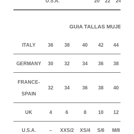
U.S.A.
20
22
24
26
GUIA TALLAS MUJER P
ITALY
36
38
40
42
44
4
GERMANY
30
32
34
36
38
4
FRANCE-
32
34
36
38
40
4
SPAIN
UK
4
6
8
10
12
1
U.S.A.
–
XXS/2
XS/4
S/6
M/8
ML