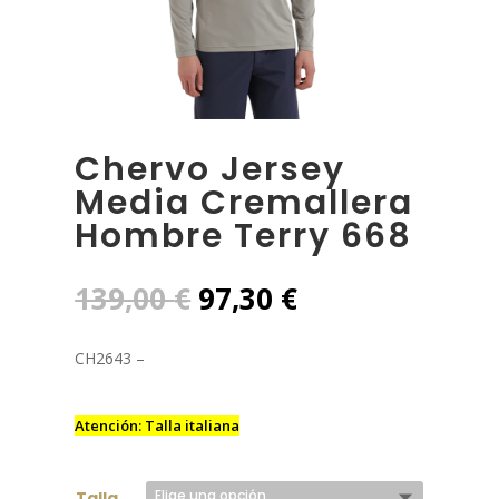
Chervo Jersey
Media Cremallera
Hombre Terry 668
El
El
139,00
€
97,30
€
precio
precio
original
actual
CH2643 –
era:
es:
139,00 €.
97,30 €.
Atención: Talla italiana
Talla