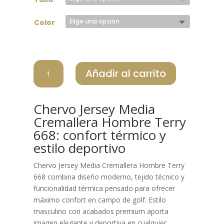
Color
CHERVO
Añadir al carrito
JERSEY
MEDIA
CREMALLERA
Chervo Jersey Media
HOMBRE
Cremallera Hombre Terry
TERRY
668: confort térmico y
668
estilo deportivo
cantidad
Chervo Jersey Media Cremallera Hombre Terry
668 combina diseño moderno, tejido técnico y
funcionalidad térmica pensado para ofrecer
máximo confort en campo de golf. Estilo
masculino con acabados premium aporta
imagen elegante y deportiva en cualquier