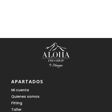
era:
es:
149,00 €.
89,40 €.
219,00 €.
153,30 €.
APARTADOS
Mi cuenta
Quienes somos
Fitting
Taller