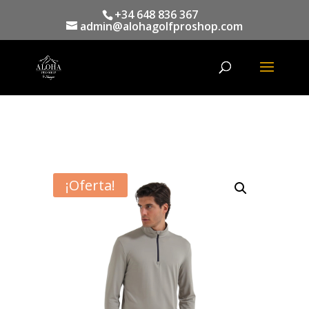
+34 648 836 367
admin@alohagolfproshop.com
Búsqueda
de
productos
¡Oferta!