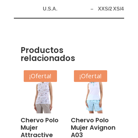
U.S.A.
–
XXS/2
XS/4
S/6
Productos
relacionados
¡Oferta!
¡Oferta!
Chervo Polo
Chervo Polo
Mujer
Mujer Avignon
Attractive
A03