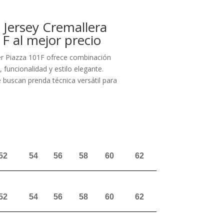
Jersey Cremallera
F al mejor precio
er Piazza 101F ofrece combinación
 funcionalidad y estilo elegante.
e buscan prenda técnica versátil para
52
54
56
58
60
62
52
54
56
58
60
62