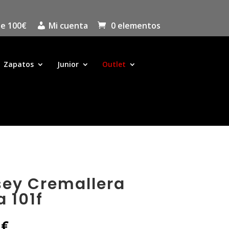
de 100€
Mi cuenta
0 elementos
Zapatos
Junior
Outlet
sey Cremallera
a 101f
El
0
€