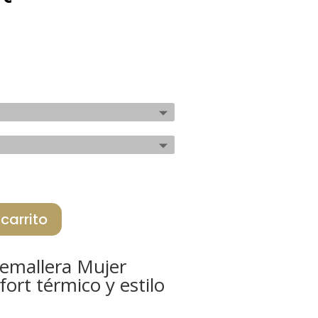
precio
al
actual
es:
€.
153,30 €.
 carrito
remallera Mujer
ort térmico y estilo