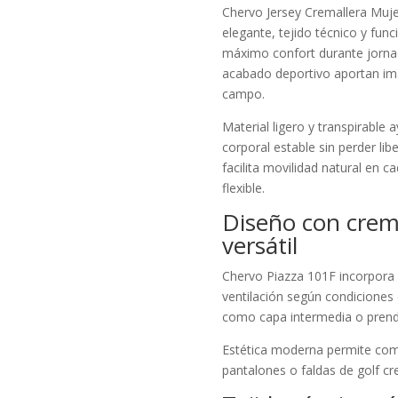
Chervo Jersey Cremallera Muj
elegante, tejido técnico y fun
máximo confort durante jornad
acabado deportivo aportan ima
campo.
Material ligero y transpirabl
corporal estable sin perder li
facilita movilidad natural en 
flexible.
Diseño con crema
versátil
Chervo Piazza 101F incorpora 
ventilación según condiciones c
como capa intermedia o prenda 
Estética moderna permite com
pantalones o faldas de golf cr