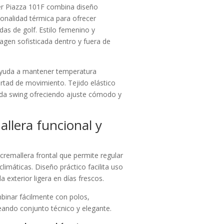
er Piazza 101F combina diseño
cionalidad térmica para ofrecer
as de golf. Estilo femenino y
gen sofisticada dentro y fuera de
e ayuda a mantener temperatura
bertad de movimiento. Tejido elástico
cada swing ofreciendo ajuste cómodo y
llera funcional y
cremallera frontal que permite regular
limáticas. Diseño práctico facilita uso
exterior ligera en días frescos.
binar fácilmente con polos,
eando conjunto técnico y elegante.