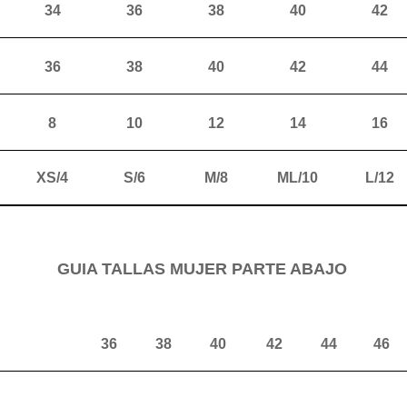
34
36
38
40
42
36
38
40
42
44
8
10
12
14
16
XS/4
S/6
M/8
ML/10
L/12
GUIA TALLAS MUJER PARTE ABAJO
36
38
40
42
44
46