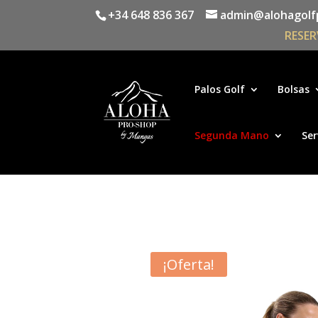
+34 648 836 367
admin@alohagolf
RESER
Palos Golf
Bolsas
Segunda Mano
Ser
¡Oferta!