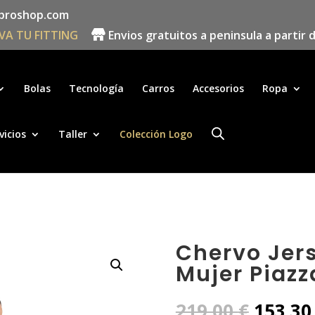
proshop.com
VA TU FITTING
Envios gratuitos a peninsula a partir 
Búsqueda
de
productos
Bolas
Tecnología
Carros
Accesorios
Ropa
vicios
Taller
Colección Logo
Chervo Jer
Mujer Piazz
El
219,00
€
153,3