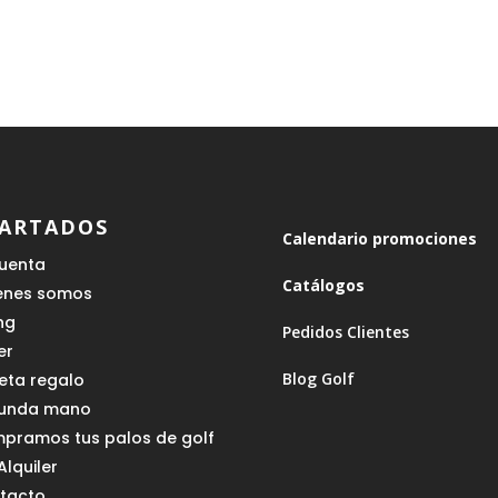
original
actual
era:
es:
era:
es:
139,00 €.
97,30 €.
319,00 €.
223,30 
ARTADOS
Calendario promociones
cuenta
Catálogos
enes somos
ing
Pedidos Clientes
er
Blog Golf
jeta regalo
unda mano
pramos tus palos de golf
Alquiler
tacto