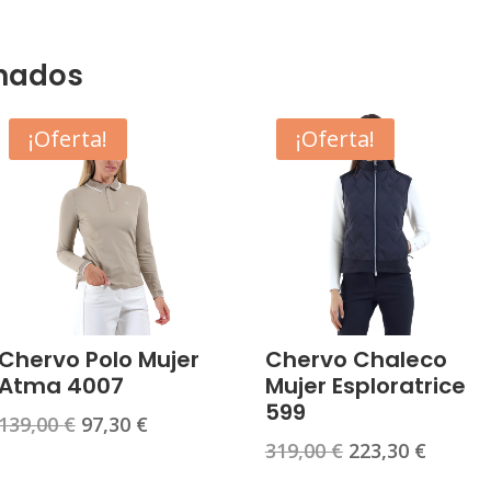
onados
¡Oferta!
¡Oferta!
Chervo Polo Mujer
Chervo Chaleco
Atma 4007
Mujer Esploratrice
599
El
El
139,00
€
97,30
€
El
El
319,00
€
223,30
€
precio
precio
precio
precio
original
actual