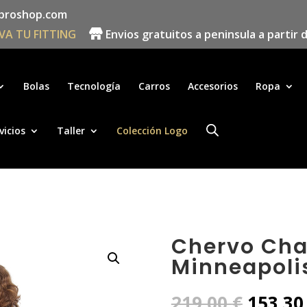
proshop.com
VA TU FITTING
Envios gratuitos a peninsula a partir 
Búsqueda
de
productos
Bolas
Tecnología
Carros
Accesorios
Ropa
vicios
Taller
Colección Logo
Chervo Ch
Minneapoli
El
219,00
€
153,3