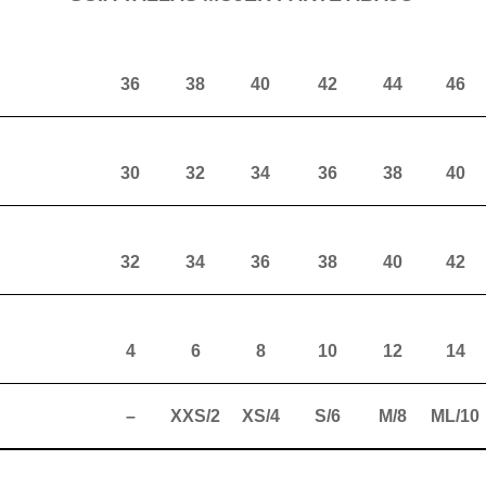
36
38
40
42
44
46
30
32
34
36
38
40
32
34
36
38
40
42
4
6
8
10
12
14
–
XXS/2
XS/4
S/6
M/8
ML/10