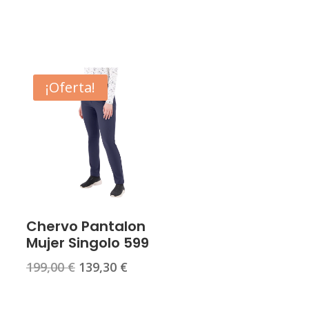
¡Oferta!
Chervo Pantalon
Mujer Singolo 599
El
El
199,00
€
139,30
€
precio
precio
original
actual