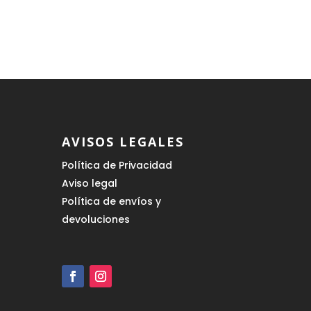
era:
es:
199,00 €.
139,30 €.
€.
AVISOS LEGALES
Política de Privacidad
Aviso legal
Política de envíos y
devoluciones