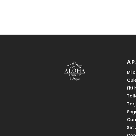
era:
es:
129,00 €.
59,00 €.
AP
Mi 
Qui
Fitt
Tall
Tar
Seg
Com
Set 
Con