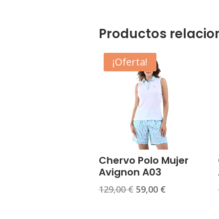
Productos relaci
¡Oferta!
Chervo Polo Mujer
Avignon A03
El
El
129,00
€
59,00
€
precio
precio
original
actual