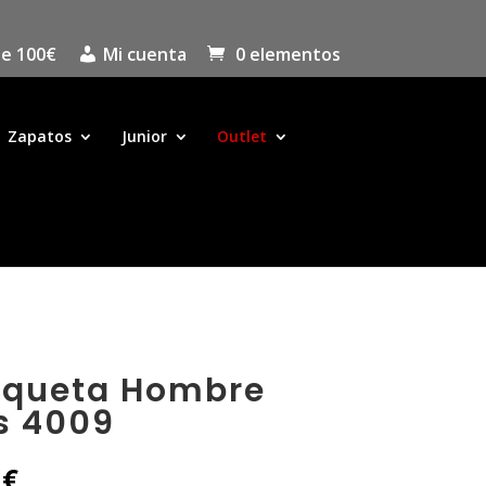
de 100€
Mi cuenta
0 elementos
Zapatos
Junior
Outlet
aqueta Hombre
s 4009
El
0
€