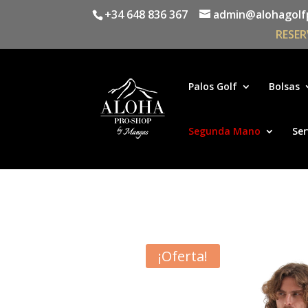
+34 648 836 367
admin@alohagolf
RESER
Palos Golf
Bolsas
Segunda Mano
Ser
¡Oferta!