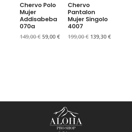
Chervo Polo
Chervo
Mujer
Pantalon
Addisabeba
Mujer Singolo
070a
4007
El
El
El
El
149,00
€
59,00
€
199,00
€
139,30
€
precio
precio
precio
precio
original
actual
original
actual
era:
es:
era:
es:
149,00 €.
59,00 €.
199,00 €.
139,30 €