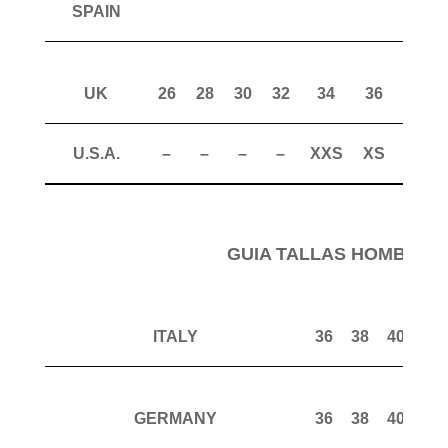
SPAIN
UK
26
28
30
32
34
36
38
U.S.A.
–
–
–
–
XXS
XS
S
GUIA TALLAS HOMBRE 
ITALY
36
38
40
42
GERMANY
36
38
40
42