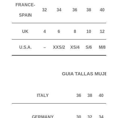
FRANCE-
32
34
36
38
40
4
SPAIN
UK
4
6
8
10
12
1
U.S.A.
–
XXS/2
XS/4
S/6
M/8
ML
GUIA TALLAS MUJER P
ITALY
36
38
40
42
GERMANY
30
32
34
36