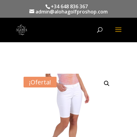
+34 648 836 367
admin@alohagolfproshop.com
Búsqueda
de
productos
¡Oferta!