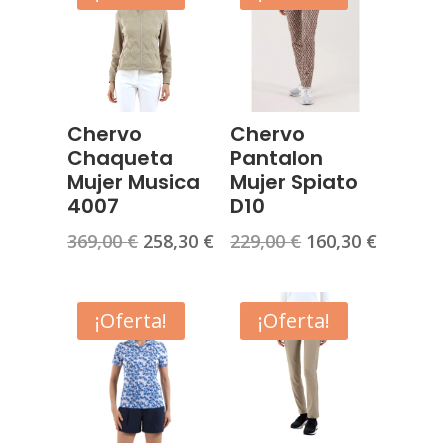
Chervo
Chervo
Chaqueta
Pantalon
Mujer Musica
Mujer Spiato
4007
D10
El
El
El
El
369,00
€
258,30
€
229,00
€
160,30
€
precio
precio
precio
precio
original
actual
original
actual
era:
es:
era:
es:
¡Oferta!
¡Oferta!
369,00 €.
258,30 €.
229,00 €.
160,30 €