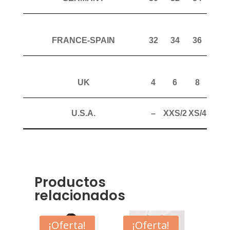
FRANCE-SPAIN
32
34
36
38
UK
4
6
8
10
U.S.A.
–
XXS/2
XS/4
S/6
Productos
relacionados
¡Oferta!
¡Oferta!