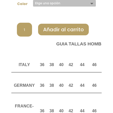
Color
CHERVO
Añadir al carrito
BERMUDA
MUJER
GIARIN
GUIA TALLAS HOMBRE P
100
cantidad
ITALY
36
38
40
42
44
46
48
GERMANY
36
38
40
42
44
46
48
FRANCE-
36
38
40
42
44
46
48