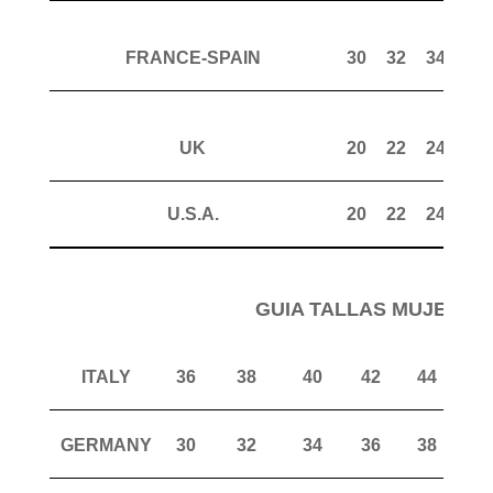
FRANCE-SPAIN
30
32
34
36
UK
20
22
24
26
U.S.A.
20
22
24
26
GUIA TALLAS MUJER P
ITALY
36
38
40
42
44
4
GERMANY
30
32
34
36
38
4