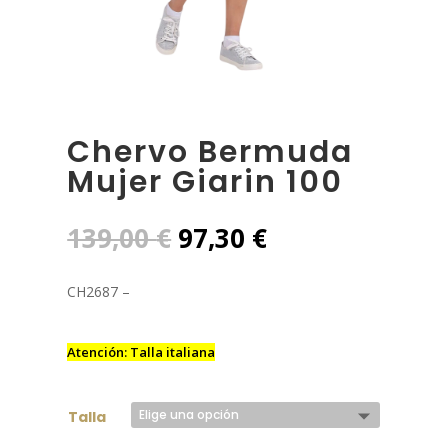
Chervo Bermuda
Mujer Giarin 100
El
El
139,00
€
97,30
€
precio
precio
original
actual
CH2687 –
era:
es:
139,00 €.
97,30 €.
Atención: Talla italiana
Talla