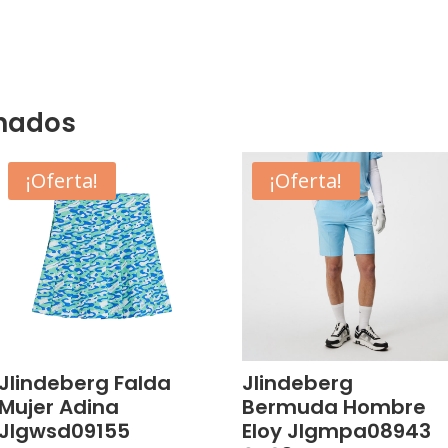
onados
¡Oferta!
¡Oferta!
Jlindeberg Falda
Jlindeberg
Mujer Adina
Bermuda Hombre
Jlgwsd09155
Eloy Jlgmpa08943