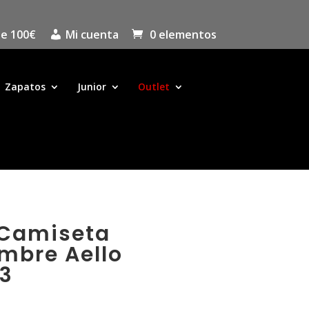
de 100€
Mi cuenta
0 elementos
Zapatos
Junior
Outlet
 Camiseta
mbre Aello
3