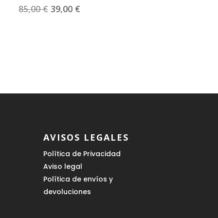
El
El
85,00
€
39,00
€
precio
precio
original
actual
era:
es:
85,00 €.
39,00 €.
AVISOS LEGALES
Política de Privacidad
Aviso legal
Política de envíos y
devoluciones