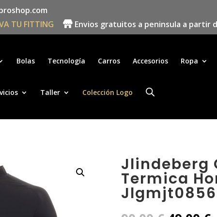
proshop.com
VA TU FITTING
Envios gratuitos a peninsula a partir 
Búsqueda
de
productos
Bolas
Tecnología
Carros
Accesorios
Ropa
vicios
Taller
Colección Logo
Jlindeberg
Termica Ho
Jlgmjt0856