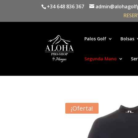
+34 648 836 367
admin@alohagolf
RESER
Palos Golf
Bolsas
Segunda Mano
Ser
¡Oferta!