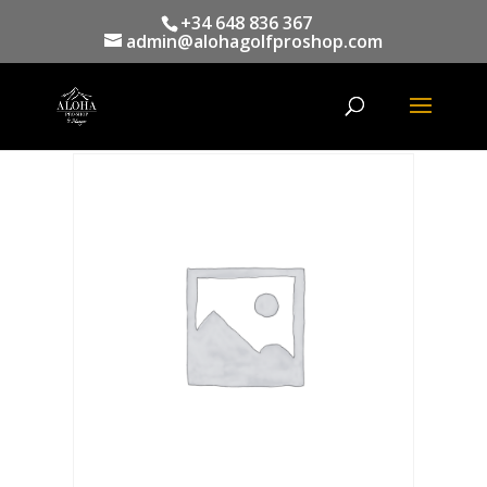
+34 648 836 367
admin@alohagolfproshop.com
Búsqueda
de
productos