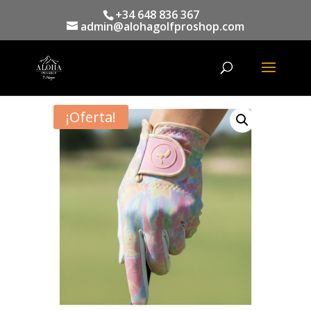
+34 648 836 367
admin@alohagolfproshop.com
Búsqueda
de
productos
¡Oferta!