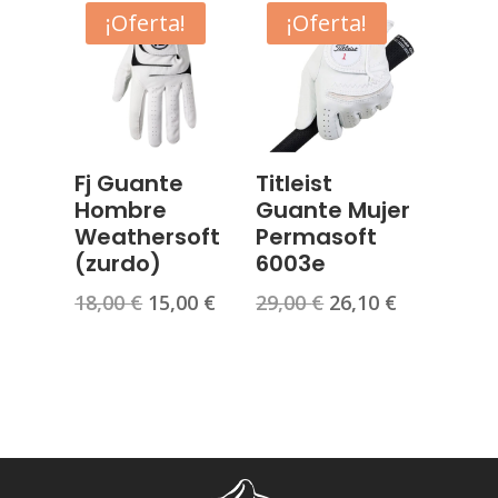
era:
es:
era:
es:
¡Oferta!
¡Oferta!
21,00 €.
18,90 €.
14,00 €.
11,20 €.
Fj Guante
Titleist
Hombre
Guante Mujer
Weathersoft
Permasoft
(zurdo)
6003e
El
El
El
El
18,00
€
15,00
€
29,00
€
26,10
€
precio
precio
precio
precio
original
actual
original
actual
era:
es:
era:
es:
18,00 €.
15,00 €.
29,00 €.
26,10 €.