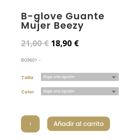
B-glove Guante
Mujer Beezy
El
El
21,00
€
18,90
€
precio
precio
original
actual
BG9601 –
era:
es:
21,00 €.
18,90 €.
Talla
Color
B-
Añadir al carrito
GLOVE
GUANTE
MUJER