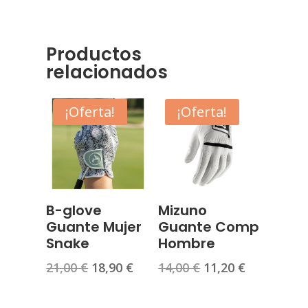
BEEZY
cantidad
Productos
relacionados
¡Oferta!
¡Oferta!
B-glove
Mizuno
Guante Mujer
Guante Comp
Snake
Hombre
El
El
El
El
21,00
€
18,90
€
14,00
€
11,20
€
precio
precio
precio
precio
original
actual
original
actual