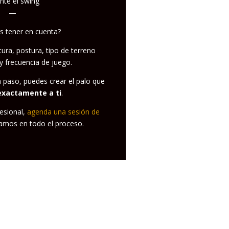
nte el swing
—
 tener en cuenta?
tura, postura, tipo de terreno
y frecuencia de juego.
 paso, puedes crear el palo que
exactamente a ti
.
fesional,
agenda una sesión de
amos en todo el proceso.