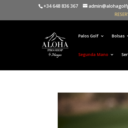
+34 648 836 367
admin@alohagolf
RESER
Palos Golf
Bolsas
Segunda Mano
Ser