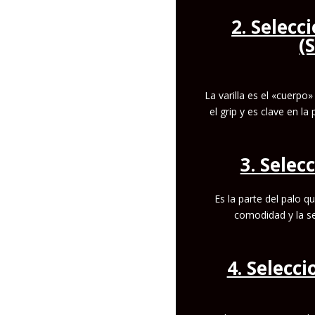
2. Selecc
(
La varilla es el «cuerpo
el grip y es clave en la
3. Selec
Es la parte del palo qu
comodidad y la se
4. Selecci