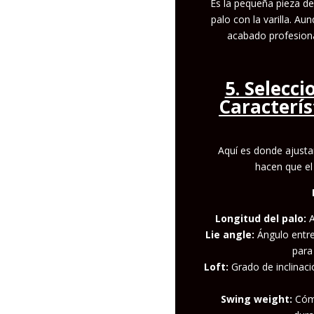
Es la pequeña pieza de
palo con la varilla. Au
acabado profesional
5. Selecc
Caracterís
Aquí es donde ajusta
hacen que el
Longitud del palo:
A
Lie angle:
Ángulo entre 
para 
Loft:
Grado de inclinació
Swing weight:
Cómo