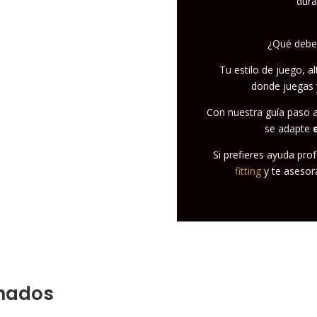
dura
¿Qué debes
Tu estilo de juego, al
donde juegas 
Con nuestra guía paso a
se adapte
Si prefieres ayuda pro
fitting
y te asesor
onados