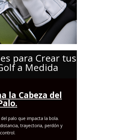
nes para Crear tus
Golf a Medida
na la Cabeza del
Palo.
 del palo que impacta la bola.
distancia, trayectoria, perdón y
control.