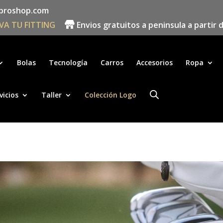
proshop.com
VA TU FITTING
Envios gratuitos a peninsula a partir 
Búsqueda
de
productos
Bolas
Tecnología
Carros
Accesorios
Ropa
vicios
Taller
Colección Logo