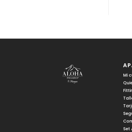
AP
Mi 
Qui
Fitt
Tall
Tar
Seg
Com
Set 