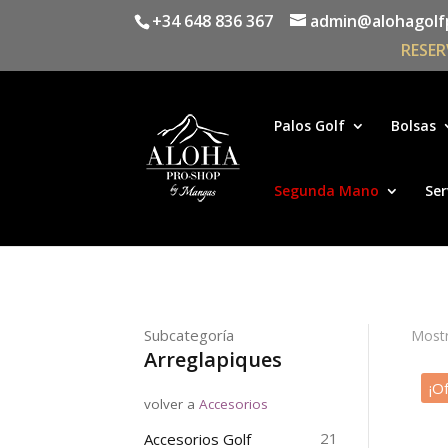
+34 648 836 367
admin@alohagolf
RESER
Palos Golf
Bolsas
Segunda Mano
Ser
Subcategoría
Mostr
Arreglapiques
¡O
volver a
Accesorios
21
Accesorios Golf