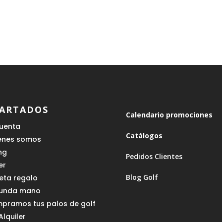
ARTADOS
Calendario promociones
cuenta
Catálogos
enes somos
ing
Pedidos Clientes
er
Blog Golf
jeta regalo
unda mano
pramos tus palos de golf
Alquiler