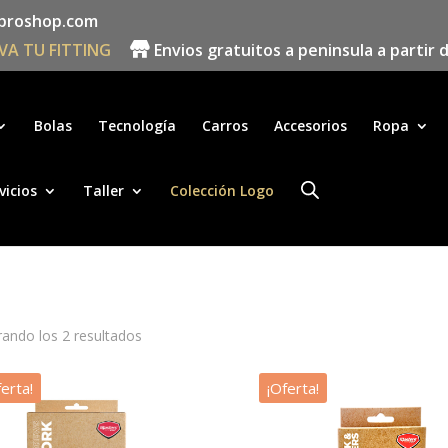
proshop.com
VA TU FITTING
Envios gratuitos a peninsula a partir 
Búsqueda
de
productos
Bolas
Tecnología
Carros
Accesorios
Ropa
vicios
Taller
Colección Logo
ando los 2 resultados
ferta!
¡Oferta!